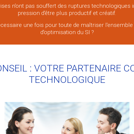
ises n'ont pas souffert des ruptures technologiques
pression d'être plus productif et créatif.
nécessaire une fois pour toute de maîtriser l'ensembl
d'optimisation du SI ?
ONSEIL : VOTRE PARTENAIRE C
TECHNOLOGIQUE