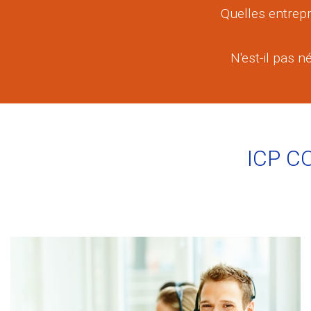
Quelles entrepr
N'est-il pas 
ICP C