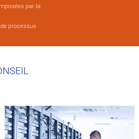
 imposées par la
e de processus
ONSEIL