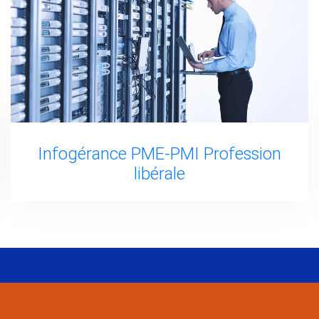
Infogérance PME-PMI Profession
libérale